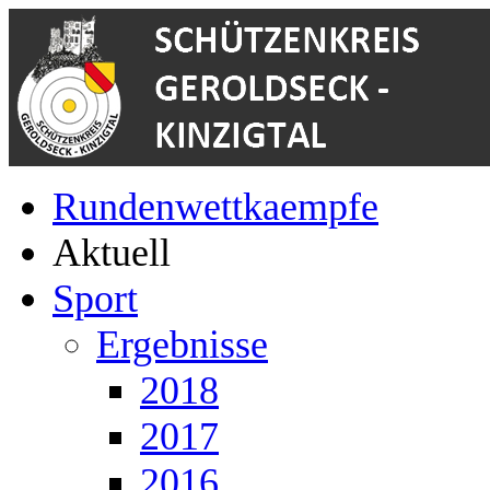
Rundenwettkaempfe
Aktuell
Sport
Ergebnisse
2018
2017
2016